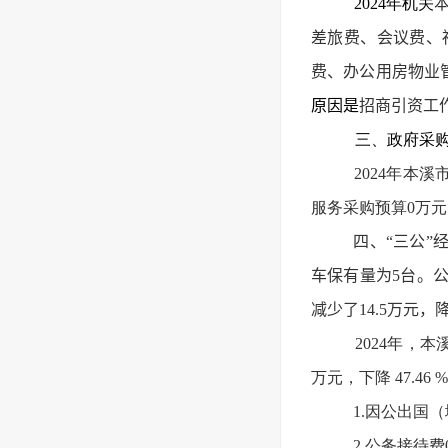
2024年机关
差旅费、会议费、
费、办公用房物业管
原因是
招商引资工
三、政府采
2024年本
服务采购预算0万元
四、“三公”
车保有量为5台。公
减少了14.5万元
202
4
年，
本
万元，下降 47.46 
1.因公出国（
2.公务接待