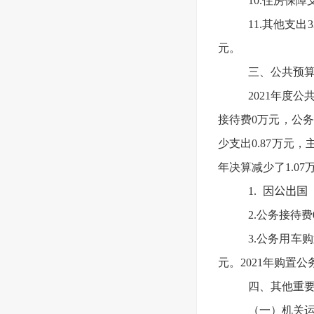
10.住房保障支
11.其他支出
元。
三、公共预算
2021年度
接待费0万元，公务用
少支出0.87万元
年决算减少了1.0
1
.
因公出国
2.公务接待费
3.公务用车
元。2021年购置
四、其他重
（一）机关