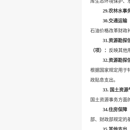
库生态环境保护、
29.农林水
30.交通运
石油价格改革财政
31.资源勘
（项）：
反映其他
32.资源勘
根据国家规定用于
政贴息支出。
33. 国土
国土资源事务方面
34.住房保
部、财政部规定的
35.其他支