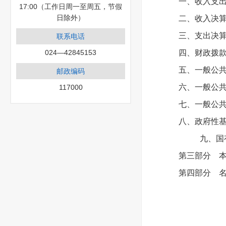
一、收入支
17:00（工作日周一至周五，节假
日除外）
二、收入决
三、支出决
联系电话
024—42845153
四、财政拨
五、一般公
邮政编码
六、一般公
117000
七、一般公共
八、政府性
九、国
第三部分 本
第四部分 