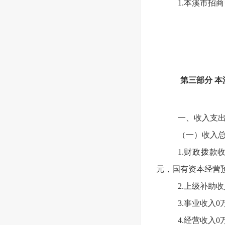
1.本溪市招
第三部分 本
一、收入支
（一）收入总计
1.财政拨款
元，国有资本经营
2.上级补助
3.事业收入0
4.经营收入0