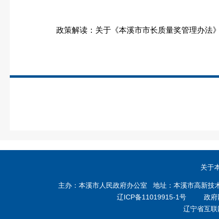
政策解读：
关于《本溪市市长质量奖管理办法
关于
主办：本溪市人民政府办公室 地址：本溪市高新技术产业开
辽ICP备11019915-1号
政府网站
辽宁省互联