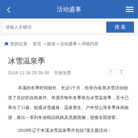
活动盛事
您的位置：
首页
>
旅游
>
活动盛事
>
详细内容
冰雪温泉季
T
2018-11-16 20:35:00
市旅游委
T
本溪的冬季时间较长，长达
5
个月，给举办各类冰雪活动创
造了良好的自然条件。本溪市每年冬季举办冰雪温泉季，至今已
举办了
11
届。链接冰雪健身、温泉养生、户外登山等冬季休闲旅
游，推出一系列冬游精品线路及优惠措施，迎接全国游客。
2018
年辽宁本溪冰雪温泉季共包括
7
项主题活动：