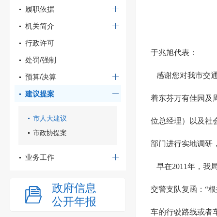
履职依据
机关简介
行政许可
于兆旭代表：
处罚/强制
感谢您对我市交通
预算/决算
建议提案
着东芬万有佳园及
市人大建议
位总经理）以及社
市政协提案
部门进行实地调研
业务工作
早在
2011年，
政府信息
交警支队复函：“
公开年报
车的行驶路线或者