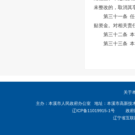
未整改的，取消其
第三十一条 任何
贴资金。对相关责
第三十二条 本办
第三十三条 本办法
关于
主办：本溪市人民政府办公室 地址：本溪市高新技术产业开
辽ICP备11019915-1号
政府网站
辽宁省互联