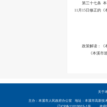
第三十七条 本办
11月15日修正的
政策解读：
《
《本溪市
关于
主办：本溪市人民政府办公室 地址：本溪市高新技术产业开
辽ICP备11019915-1号
政府网站