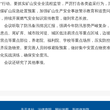
法”行动。要抓实矿山安全全流程监管，严厉打击各类盗采行为，
非煤矿山应急处置预案，加强矿山生产安全事故警示教育和追责
治，持续开展燃气安全知识宣传教育，做到常态长效。
会议听取了防汛备汛情况汇报，强调今年防汛形势严峻复杂，要
隐患点、尾矿库、城市段河堤、城区低洼易涝点等重点区域，边
露营点等重点部位，养老院、福利院、学校等重点场所，压实防
配齐应急物资。要完善人员转移避险预案，做好集中安置点物资
强化实战演练，确保安全度汛。
会议还研究了其他事项。
关于本站
法律声明
网站地图
新媒体矩阵