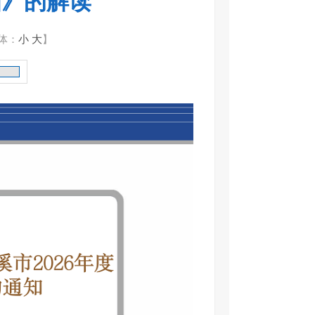
知》的解读
体：
小
大
】