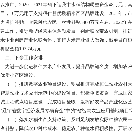
以推广。2020—2021年省下达我市水稻结构调整资金48万元
项目，10万元用于支持桓仁县优质稻米产区品牌建设。2021年
力保护补贴、实际种粮农民一次性补贴3400万元左右。2022
创建工作，引导新型经营主体蓬勃发展，创新联农带农机制、推进
大米企业创建产业化联合体，支持大米产业做大做强，截至目前桓
补贴金额197.74万元。
二、下步工作安排
为进一步促进桓仁大米产业发展，提升品牌知名度，增加农户
米优质小产区建设。
（一）推进数字农业项目建设。积极推进完成桓仁农业农村大
区智慧农业技术应用示范中心建设项目。积极争取资金，完成国家
进城工程试点项目建设，完成项目验收，发挥好农产品产业化运
“辽宁省数字经济发展专项资金”中的“省智慧农业应用基地项目”
（二）落实水稻生产支持政策。及时足额发放实际种粮农民一
产者补贴，降低农户种粮成本、稳定农户种植水稻积极性。开展