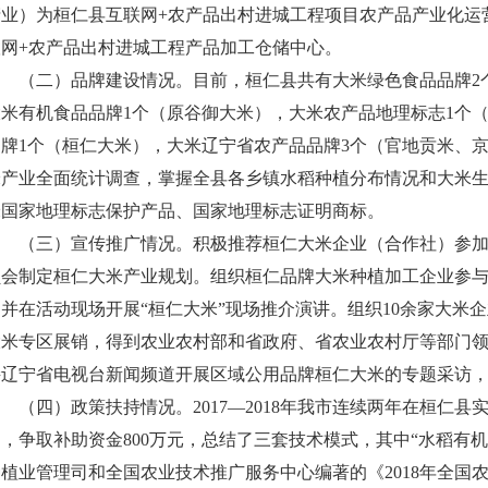
产业）为桓仁县互联网+农产品出村进城工程项目农产品产业化运
联网+农产品出村进城工程产品加工仓储中心。
（二）品牌建设情况。目前，桓仁县共有大米绿色食品品牌2
大米有机食品品牌1个（原谷御大米），大米农产品地理标志1个
品牌1个（桓仁大米），大米辽宁省农产品品牌3个（官地贡米、
米产业全面统计调查，掌握全县各乡镇水稻种植分布情况和大米
米国家地理标志保护产品、国家地理标志证明商标。
（三）宣传推广情况。积极推荐桓仁大米企业（合作社）参加
员会制定桓仁大米产业规划。组织桓仁品牌大米种植加工企业参与
动并在活动现场开展“桓仁大米”现场推介演讲。组织10余家大米
大米专区展销，得到农业农村部和省政府、省农业农村厅等部门
接辽宁省电视台新闻频道开展区域公用品牌桓仁大米的专题采访
（四）政策扶持情况。2017—2018年我市连续两年在桓仁县
目，争取补助资金800万元，总结了三套技术模式，其中“水稻有
种植业管理司和全国农业技术推广服务中心编著的《2018年全国