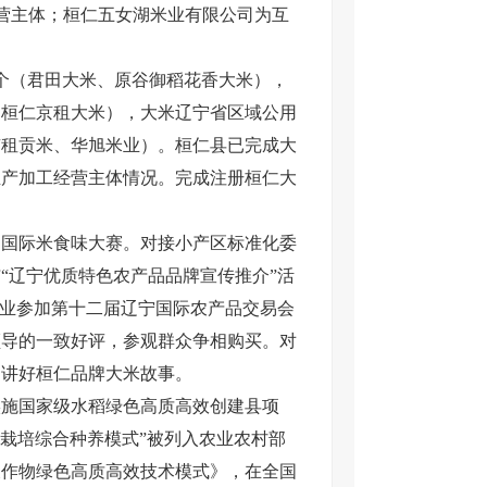
营主体；桓仁五女湖米业有限公司为互
个（君田大米、原谷御稻花香大米），
（桓仁京租大米），大米辽宁省区域公用
京租贡米、华旭米业）。桓仁县已完成大
生产加工经营主体情况。完成注册桓仁大
国际米食味大赛。对接小产区标准化委
“辽宁优质特色农产品品牌宣传推介”活
企业参加第十二届辽宁国际农产品交易会
领导的一致好评，参观群众争相购买。对
，讲好桓仁品牌大米故事。
实施国家级水稻绿色高质高效创建县项
机栽培综合种养模式”被列入农业农村部
农作物绿色高质高效技术模式》，在全国