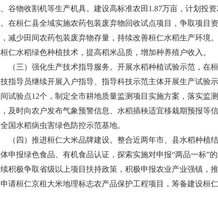
、谷物收割机等生产机具。建设高标准农田1.87万亩，计划投资
设。在桓仁县全域实施农药包装废弃物回收试点项目，争取项目资
制，减少田间农药包装废弃物存量，持续改善桓仁水稻生产环境。
展桓仁水稻绿色种植技术，提高稻米品质，增加种养殖户收入。
（三）强化生产技术指导服务。开展水稻种植试验示范，在桓仁
农技指导员继续开展入户指导、指导科技示范主体开展生产试验
田间试验点12个，制定全市耕地质量监测项目实施方案，落实监
制，及时向农户发布气象预警信息、水稻插秧适宜移栽期预报等
建全国水稻病虫害绿色防控示范基地。
（四）推进桓仁大米品牌建设。整合近两年市、县水稻种植结
主体申报绿色食品、有机食品认证，探索实施对申报“两品一标”
继续积极争取省级以上项目扶持政策，积极申报农业产业强镇，
极申请桓仁京租大米地理标志农产品保护工程项目，筹备建设桓