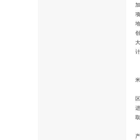
加
地
计
取