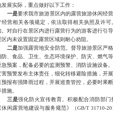
地发展实际，
重点做好以下工作：
一是
要求我市旅游景区内的露营旅游休闲经
产经营相关各项规定，依法取得相关执照及许可
知。对自行在景区内进行露营行为的游客进行引
景区内未设置固定露营区域则耐心劝阻。
二是
加强露营地安全防范。督导旅游景区严
消防、食品、卫生、生态环境保护、防灾、燃气
应急预案，配备必要的监测预警、消防设施设备
灾害预警发布主体责任，细化转移避险措施，开
旦预报有强降雨过程，开展巡查管控，必要时果
等措施。
三是
强化防火宣传教育。积极配合消防部门
《休闲露营地建设与服务规范》（GB/T 31710-