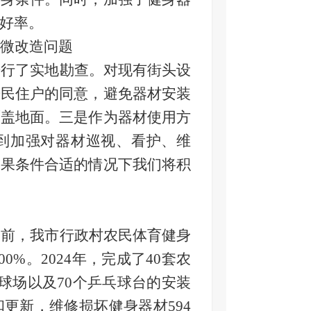
好率。
微改造
问题
进行了实地勘查。对
现有街头设
居民住户的同意，避免器材安装
覆盖地面。三是作为器材使用方
到加强对器材巡视、看护、维
如果条件合适的情况下我们将积
目前，我市行政村农民体育健身
00%。
2024年，完成了40套农
足球场以及
7
0个乒乓球台的安装
和更新，
维修损坏健身器材
594