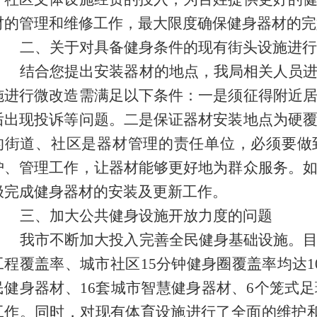
材的管理和维修工作，最大限度确保健身器材的完
二、关于
对具备健身条件的现有街头设施进行
结合您提出安装器材的地点，我局相关人员
施进行微改造
需满足以下条件：一是须
征得附近
后出现投诉等问题。二是保证器材安装地点为硬
的街道、社区是器材管理的责任单位，必须要做
护、管理工作，让器材能够更好地为群众服务。
极完成健身器材的安装及更新工作。
三、
加大公共健身设施开放力度
的问题
我市不断加大投入完善全民健身基础设施。
工程覆盖率、城市社区15分钟健身圈覆盖率均达1
民健身器材、16套城市智慧健身器材、6个笼式
工作。同时，对现有体育设施进行了全面的维护