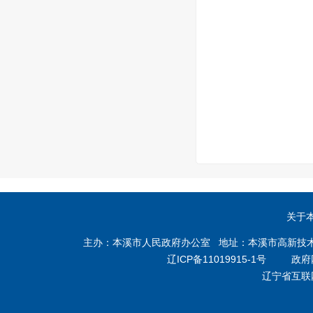
关于
主办：本溪市人民政府办公室 地址：本溪市高新技术产业开
辽ICP备11019915-1号
政府网站
辽宁省互联