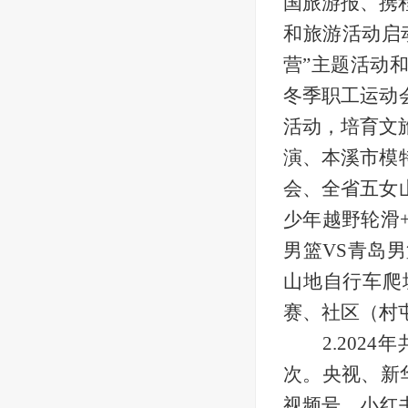
国旅游报、
携
和旅游活动启
营”主题活动
冬季职工运动
活动
，
培育文
演
、
本溪市模
会、
全
省五女
少年越野轮滑
男篮VS青岛
山地自行车爬
赛、社区（村
2.2024
年
次。央视、新
视频号，小红