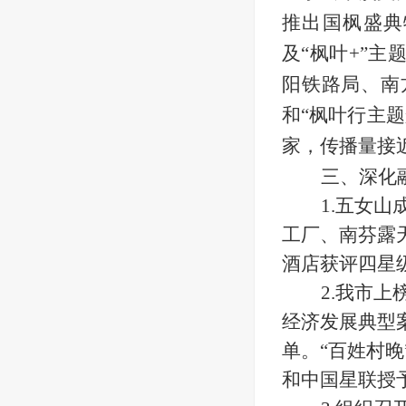
推出国枫盛典
及“枫叶+”
阳铁路局、南
和“枫叶行主题
家，传播量接近
三、
深化
1.五女
工厂、南芬露
酒店获评四星
2.我市上
经济发展典型案
单。“百姓村晚
和中国星联授