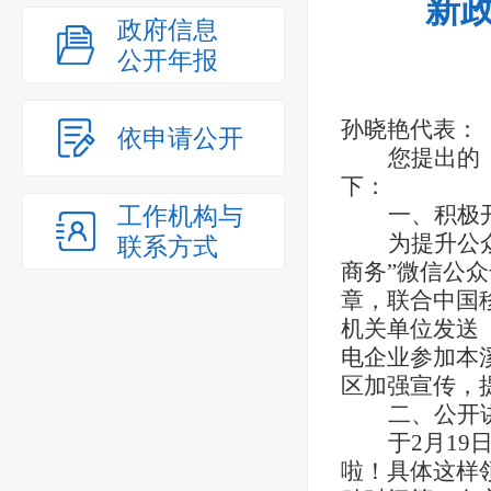
新政
政府信息
公开年报
孙晓艳
代表：
依申请公开
您提出的
下：
工作机构与
一、积极
为提升公
联系方式
商务”微信公
章，联合中国
机关单位发送
电企业参加本
区加强宣传，
二、公开
于
2月1
啦！具体这样