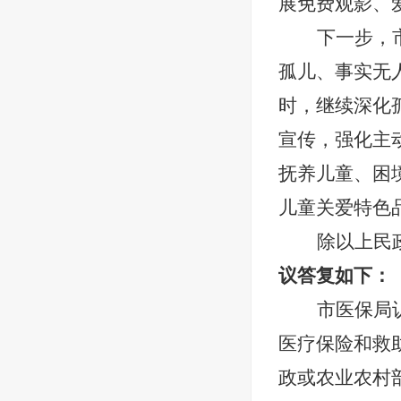
展免费观影、
下一步，
孤儿、事实无
时，继续深化
宣传，强化主
抚养儿童、困
儿童关爱特色
除以上民
议答复如下：
市医保
局
医疗保险和救
政或农业农村