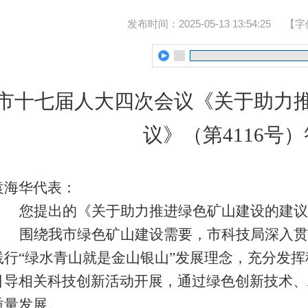
发布时间：2025-05-13 13:54:25
【字
市十
七
届人大
四
次会议
《关于
助力
议
》（
第
4116
号
）
袁海华
代表：
您提出的《关于
助力推进绿色矿山建设的建议
围绕我市绿色矿山建设需要，市科技局
深入贯
践行
“
绿水青山就是金山银山
”
发展理念，充分发挥
引导
相关科技创新活动开展
，通过绿色创新技术、
质量发展。