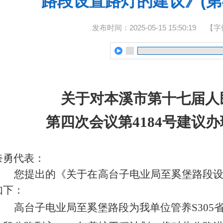
路段设置路灯的建议》(第4
发布时间：2025-05-15 15:50:19
【字
关于对本溪市第十
七
届人
第
四
次会议第
4184
号建议办
奈勇代表：
您
提出的《关于在高台子
电业局至奚堡
路段
如下：
高台子
电业局至奚堡
路段
为
我单位管养S305