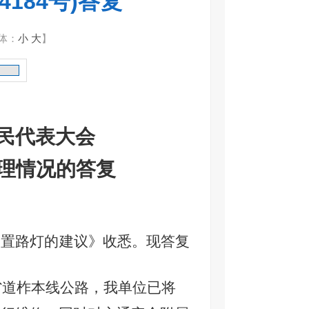
184号)答复
体：
小
大
】
民代表大会
理情况的答复
设置
路灯
的建议》收悉。现答复
省
道柞本线公路，我单位已将