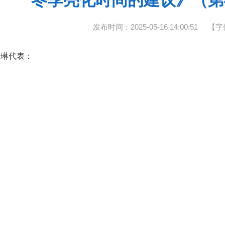
冬季亮化时间的建议》（第4
发布时间：2025-05-16 14:00:51
【字
王琳代表：
您提出的《关于延长小堡体育公园路灯冬季亮化时间的建议
小堡体育公园于2023年由市城建控公司建设并投入使用，
经实地调研，小堡体育公园现有路灯分为两段，一段
公园
至网球场）因管理责任存在分歧，长期未明确移交主体，导致无
路灯所，因滨河南路用电负荷已满，也无法接入新电灯；另一段
管理，
冬季亮灯时间为傍晚17:00（经纬控制器按日落时间亮灯）
时间无法覆盖市民需求。现状路灯
与市民晨跑、健步走的高峰时段（早晨4
存在脱节问题。为切实保障市民活动安全，市城建控股公司研究
营。目前，正在研究运营方案，少量收益可覆盖公园运营费用及路灯
根据您的建议和市民需求调整亮灯时间。
再次感谢您对城市建设的关注与支持！我们将以此次建议