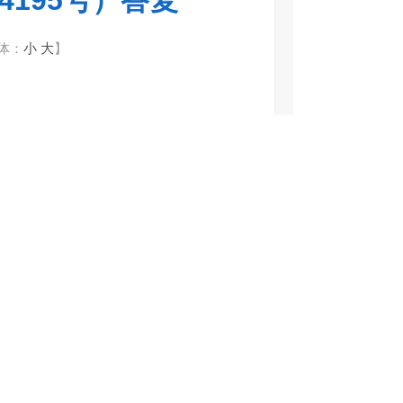
195号）答复
体：
小
大
】
》收悉，现答复如下：
目前由市城建控股公司代运营管理。
电力供电路灯（公园入场广场处、篮球场
法办理用电手续，路灯长期闲置，
经咨询
为
水厂至篮球场段太阳能路灯由市水务局
至半夜23点，
但受限于储能技术，亮灯
:00—6:00、傍晚17:30—21:00）
向市政府申请小堡体育公园由本企业自
费用，拟于2025年底前实施。届时将
办理为契机，持续提升公共设施服务水