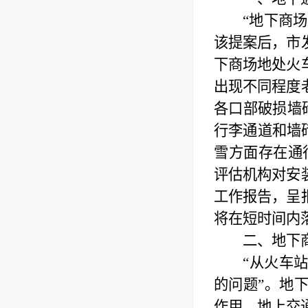
“地下商
该提案后，市
下商场地处火
出现不同程度
各口部破损墙
行李通道和墙
雪方面存在通
评估机构对安
工作报告，呈
将在短时间内
二、
地下
“从火车
的问题”。地
作用。地上交