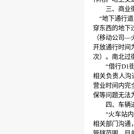
三、商业
“地下通行
穿东西的地下
（移动公司—
开放通行时间
次）。
南北过
“借行D
相关负责人沟通
营业时间内完
保等问题无法
四、
车辆
“火车站
相关部门沟通
管辖范围，目