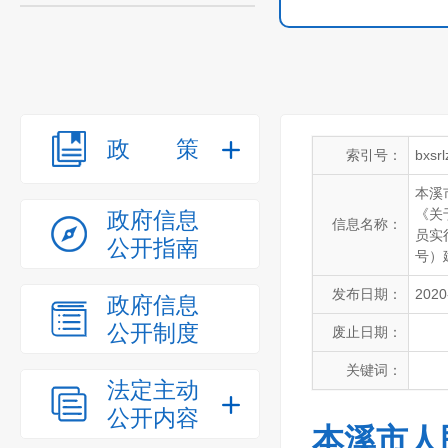
政策
索引号：
bxsr
本溪
《关
政府信息
信息名称：
员实
公开指南
号）
发布日期：
2020
政府信息
公开制度
废止日期：
关键词：
法定主动
公开内容
本溪市人