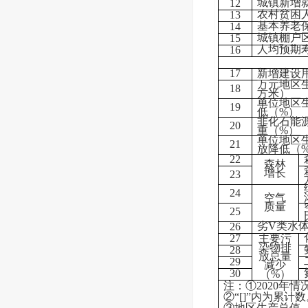
城镇新增
12
农村贫困
13
基本养老
14
城镇棚户
15
人均预期
16
17
新增建设
万元地区
18
方米）
单位地区
19
低（%）
非化石能
20
重（%）
单位地区
21
放降低（
22
森林
增长
23
24
空气
质量
25
劣V类水
26
27
主要污
染物排
28
放总量
29
减少
30
（%）
注：①2020年
②“[]”内为累计
③地区生产总值、