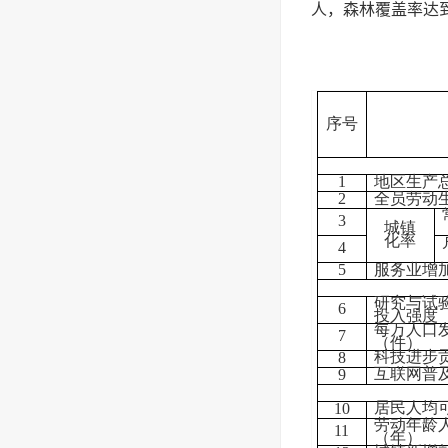
人，森林覆盖率达到7
序号
1
地区生产
2
全员劳动
3
城镇
化率
4
5
服务业增
研究与试验
6
投入强度
每万人口
7
（件）
科技进步
8
互联网普
9
居民人均
10
劳动年龄
11
（年）