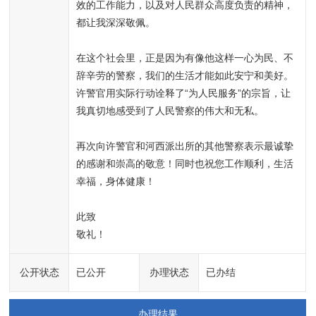
效的工作能力，以及对人民群众高度负责的精神，
都让我深深敬佩。

在这个社会里，正是因为有像他这样一心为民、不
辞辛劳的警察，我们的生活才能如此安宁和美好。
许警官用实际行动诠释了“为人民服务”的宗旨，让
我真切地感受到了人民警察的伟大和无私。

再次向许警官和河西派出所的其他警察表示最诚挚
的感谢和崇高的敬意！同时也祝您工作顺利，生活
幸福，身体健康！

此致

敬礼！
公开状态
已公开
办理状态
已办结
办理结果