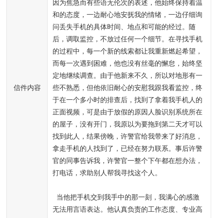
因为焦急而有些语无伦次的表述，他始终保持着温
和的态度，一边耐心地安抚我的情绪，一边仔细询
问丢失手机的具体时间、地点和可能的经过。随
后，调取监控，不放过任何一个细节。在寻找手机
的过程中，每一个新的线索都让我重新燃起希望，
而每一次遇到困难，他也没有丝毫的懈怠，始终坚
定地继续调查。由于他新来不久，所以对地形有一
信件内容
些不熟悉，但他依旧耐心的安慰我跟我看监控，终
于在一个多小时的排查后，找到了拿着我手机人的
正面视频，可是由于放假的原因人脸识别系统所在
的屋子，没有开门，我原以为要拖到第二天才可以
找到此人，结果傍晚，许警官给我带来了好消息，
拿走手机的人找到了，已经在努力联系。事后许警
官的同事告诉我，许警官一整个下午都在想办法，
打电话，求助别人帮我寻找这个人。

  当他把手机交到我手中的那一刻，我满心的感激
无法用言语表达。他认真负责的工作态度、专业高